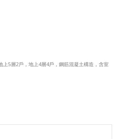
6㎡，地上5層2戶，地上4層4戶，鋼筋混凝土構造，含室