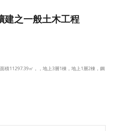
擴建之一般土木工程
地板面積11297.39㎡，，地上3層1棟，地上1層2棟，鋼