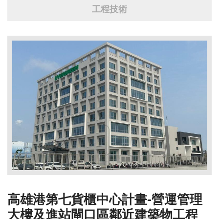
工程技術
⾼雄港第七貨櫃中⼼計畫-營運管理
⼤樓及進站閘⼝區鄰近建築物⼯程